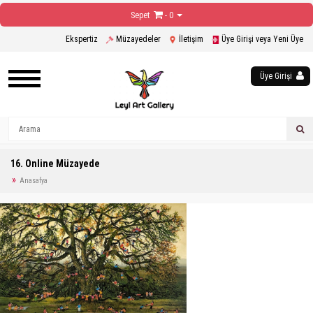
Sepet
- 0
Ekspertiz
Müzayedeler
İletişim
Üye Girişi veya Yeni Üye
Üye Girişi
16. Online Müzayede
Anasafya