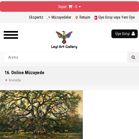
Sepet
- 0
Ekspertiz
Müzayedeler
İletişim
Üye Girişi veya Yeni Üye
Üye Girişi
16. Online Müzayede
Anasafya