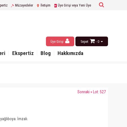
pertiz
Müzayedeler
İletişim
Üye Girişi veya Yeni Üye
Üye Girişi
Sepet
- 0
eri
Ekspertiz
Blog
Hakkımızda
Sonraki » Lot: 527
yağlıboya. İmzalı.