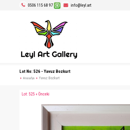
0506 115 68 97
info@leyl.art
Lot No: 526 - Yavuz Bozkurt
Yavuz Bozkurt
Anasafya
Lot: 525 « Önceki