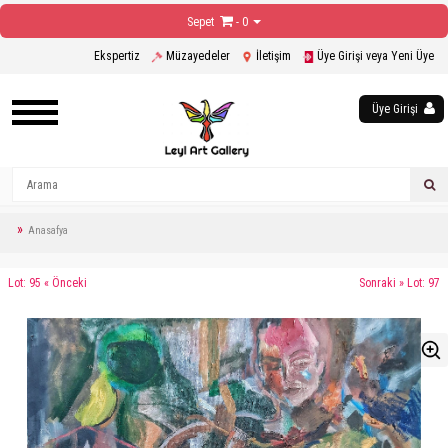
Sepet
- 0
Ekspertiz
Müzayedeler
İletişim
Üye Girişi veya Yeni Üye
Üye Girişi
Anasafya
Lot: 95 « Önceki
Sonraki » Lot: 97