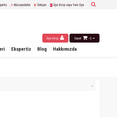
pertiz
Müzayedeler
İletişim
Üye Girişi veya Yeni Üye
Üye Girişi
Sepet
- 0
eri
Ekspertiz
Blog
Hakkımızda
‹