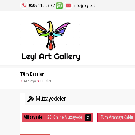
0506 115 68 97
info@leyl.art
Tüm Eserler
Ürünler
Anasafya
Müzayedeler
Müzayede :
25. Online Müzayede
Tüm Aramayı Kaldır
X