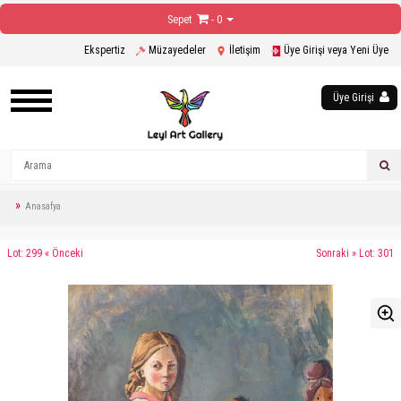
Sepet
- 0
Ekspertiz
Müzayedeler
İletişim
Üye Girişi veya Yeni Üye
Üye Girişi
Anasafya
Lot: 299 « Önceki
Sonraki » Lot: 301