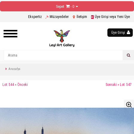
Sepet
- 0
Ekspertiz
Müzayedeler
İletişim
Üye Girişi veya Yeni Üye
Üye Girişi
Anasafya
Lot: 544 « Önceki
Sonraki » Lot: 547