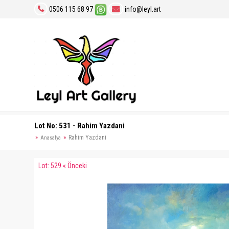
0506 115 68 97
info@leyl.art
Lot No: 531 - Rahim Yazdani
Rahim Yazdani
Anasafya
Lot: 529 « Önceki