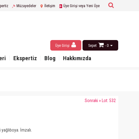
pertiz
Müzayedeler
İletişim
Üye Girişi veya Yeni Üye
Üye Girişi
Sepet
- 0
eri
Ekspertiz
Blog
Hakkımızda
Sonraki » Lot: 532
 yağlıboya. İmzalı.