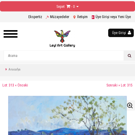
Sepet
- 0
Ekspertiz
Müzayedeler
İletişim
Üye Girişi veya Yeni Üye
Üye Girişi
Anasafya
Lot: 313 « Önceki
Sonraki » Lot: 315