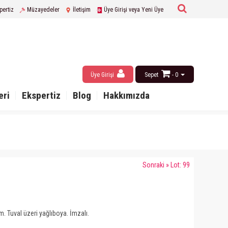
pertiz
Müzayedeler
İletişim
Üye Girişi veya Yeni Üye
Üye Girişi
Sepet
- 0
eri
Ekspertiz
Blog
Hakkımızda
Sonraki » Lot: 99
 Tuval üzeri yağlıboya. İmzalı.