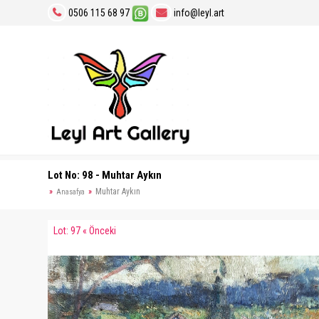
0506 115 68 97
info@leyl.art
Lot No: 98 - Muhtar Aykın
Muhtar Aykın
Anasafya
Lot: 97 « Önceki