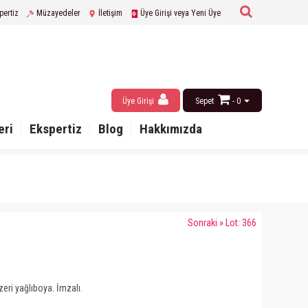
pertiz
Müzayedeler
İletişim
Üye Girişi veya Yeni Üye
Üye Girişi
Sepet
- 0
eri
Ekspertiz
Blog
Hakkımızda
Sonraki » Lot: 366
eri yağlıboya. İmzalı.