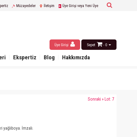
pertiz
Müzayedeler
İletişim
Üye Girişi veya Yeni Üye
Üye Girişi
Sepet
- 0
eri
Ekspertiz
Blog
Hakkımızda
Sonraki » Lot: 7
i yağlıboya. İmzalı.