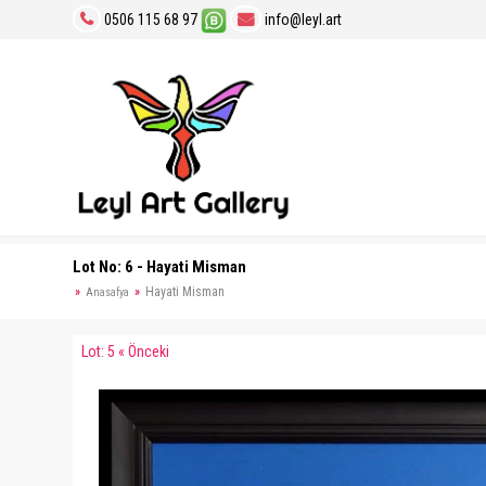
0506 115 68 97
info@leyl.art
Lot No: 6 - Hayati Misman
Hayati Misman
Anasafya
Lot: 5 « Önceki