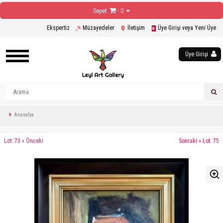
Sepet
- 0
Ekspertiz
Müzayedeler
İletişim
Üye Girişi veya Yeni Üye
Üye Girişi
Anasafya
Lot: 73 « Önceki
Sonraki » Lot: 75