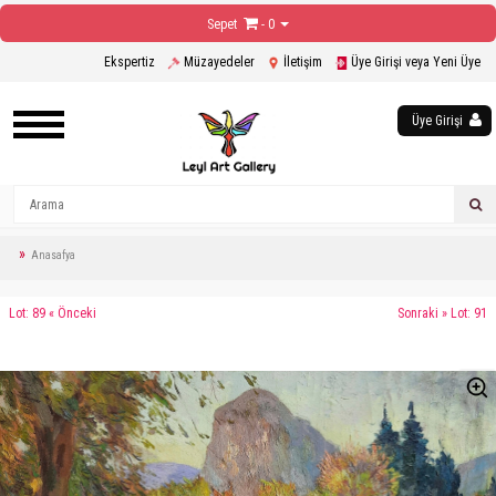
Sepet
- 0
Ekspertiz
Müzayedeler
İletişim
Üye Girişi veya Yeni Üye
Üye Girişi
Anasafya
Lot: 89 « Önceki
Sonraki » Lot: 91