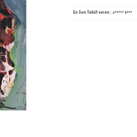
En Son Teklif veren :
o***** k***