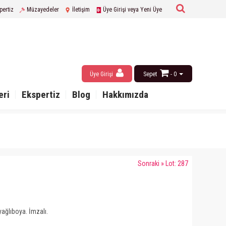
pertiz
Müzayedeler
İletişim
Üye Girişi veya Yeni Üye
Üye Girişi
Sepet
- 0
eri
Ekspertiz
Blog
Hakkımızda
Sonraki » Lot: 287
yağlıboya. İmzalı.