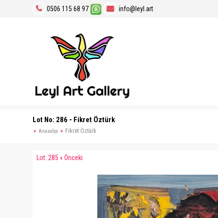
0506 115 68 97
info@leyl.art
Lot No: 286 - Fikret Öztürk
Fikret Öztürk
Anasafya
Lot: 285 « Önceki