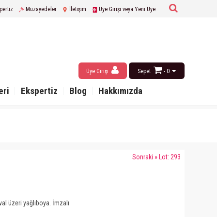
pertiz
Müzayedeler
İletişim
Üye Girişi veya Yeni Üye
Üye Girişi
Sepet
- 0
eri
Ekspertiz
Blog
Hakkımızda
Sonraki » Lot: 293
l üzeri yağlıboya. İmzalı