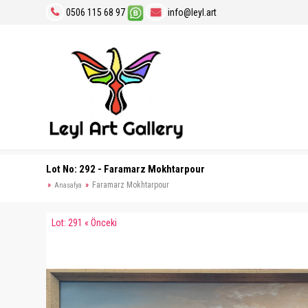
0506 115 68 97
info@leyl.art
Lot No: 292 - Faramarz Mokhtarpour
Faramarz Mokhtarpour
Anasafya
Lot: 291 « Önceki