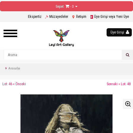
Sepet
- 0
Ekspertiz
Müzayedeler
İletişim
Üye Girişi veya Yeni Üye
Üye Girişi
Anasafya
Lot: 46 « Önceki
Sonraki » Lot: 48