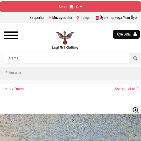
Sepet
- 0
Ekspertiz
Müzayedeler
İletişim
Üye Girişi veya Yeni Üye
Üye Girişi
Anasafya
Lot: 1 « Önceki
Sonraki » Lot: 3