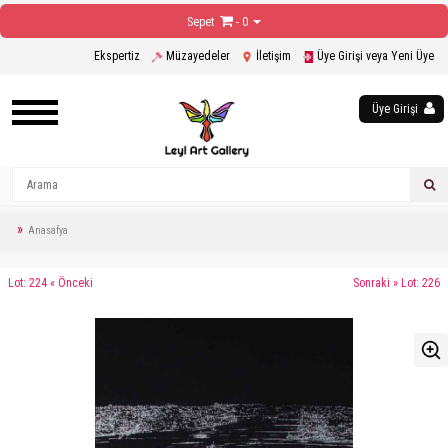
Sepet
- 0
Ekspertiz
Müzayedeler
İletişim
Üye Girişi veya Yeni Üye
Üye Girişi
Anasafya
Lot: 224 « Önceki
Sonraki » Lot: 226