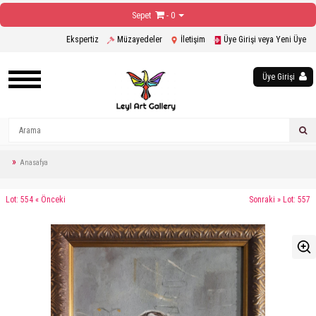
Sepet
- 0
Ekspertiz
Müzayedeler
İletişim
Üye Girişi veya Yeni Üye
Üye Girişi
Anasafya
Lot: 554 « Önceki
Sonraki » Lot: 557