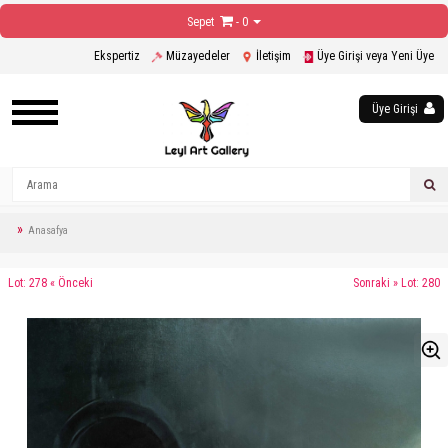
Sepet
- 0
Ekspertiz
Müzayedeler
İletişim
Üye Girişi veya Yeni Üye
Üye Girişi
Anasafya
Lot: 278 « Önceki
Sonraki » Lot: 280