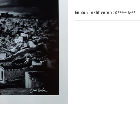
En Son Teklif veren :
Ö***** A***