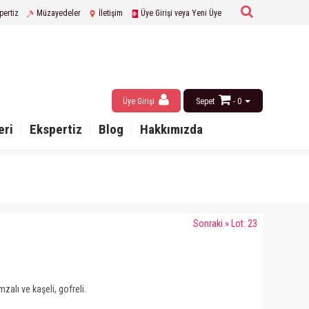
pertiz
Müzayedeler
İletişim
Üye Girişi veya Yeni Üye
Üye Girişi
Sepet
- 0
eri
Ekspertiz
Blog
Hakkımızda
Sonraki » Lot: 23
zalı ve kaşeli, gofreli.