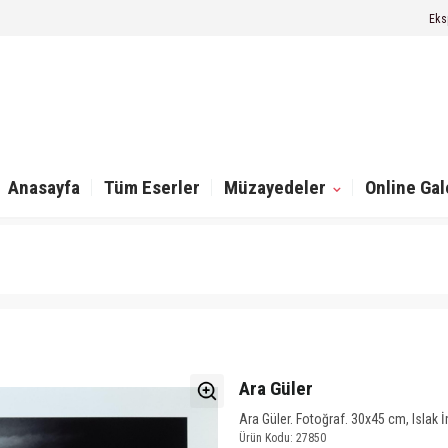
Eks
Anasayfa
Tüm Eserler
Müzayedeler
Online Gal
Ara Güler
Ara Güler. Fotoğraf. 30x45 cm, Islak İm
Ürün Kodu: 27850