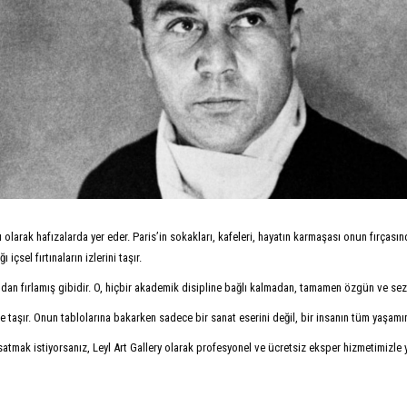
 olarak hafızalarda yer eder. Paris’in sokakları, kafeleri, hayatın karmaşası onun fırças
 içsel fırtınaların izlerini taşır.
undan fırlamış gibidir. O, hiçbir akademik disipline bağlı kalmadan, tamamen özgün ve s
 de taşır. Onun tablolarına bakarken sadece bir sanat eserini değil, bir insanın tüm yaşam
atmak istiyorsanız, Leyl Art Gallery olarak profesyonel ve ücretsiz eksper hizmetimizle y