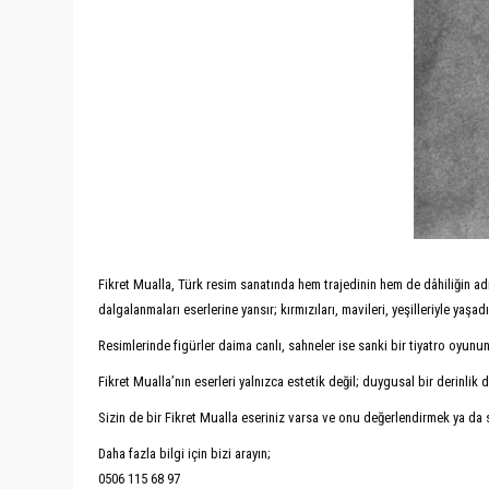
Fikret Mualla, Türk resim sanatında hem trajedinin hem de dâhiliğin adı
dalgalanmaları eserlerine yansır; kırmızıları, mavileri, yeşilleriyle yaşadığı
Resimlerinde figürler daima canlı, sahneler ise sanki bir tiyatro oyun
Fikret Mualla’nın eserleri yalnızca estetik değil; duygusal bir derinlik
Sizin de bir Fikret Mualla eseriniz varsa ve onu değerlendirmek ya da s
Daha fazla bilgi için bizi arayın;
0506 115 68 97