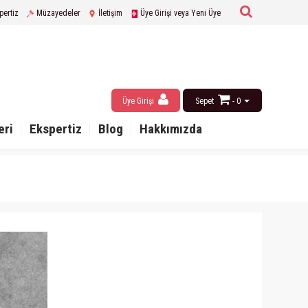
pertiz
Müzayedeler
İletişim
Üye Girişi veya Yeni Üye
Üye Girişi
Sepet
- 0
eri
Ekspertiz
Blog
Hakkımızda