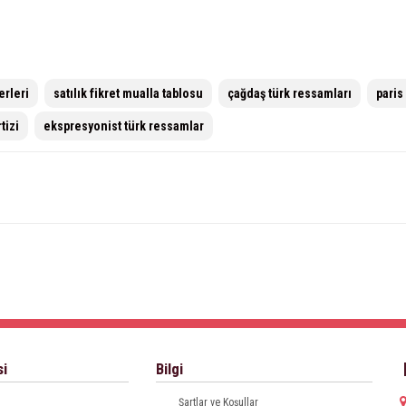
erleri
satılık fikret mualla tablosu
çağdaş türk ressamları
paris
tizi
ekspresyonist türk ressamlar
si
Bilgi
Şartlar ve Koşullar