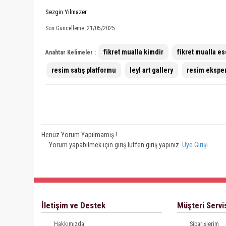
Sezgin Yılmazer
Son Güncelleme: 21/05/2025
fikret mualla kimdir
fikret mualla es
Anahtar Kelimeler :
resim satış platformu
leyl art gallery
resim eksper
Henüz Yorum Yapılmamış !
Yorum yapabilmek için giriş lütfen giriş yapınız.
Üye Girişi
İletişim ve Destek
Müşteri Servi
Hakkımızda
Siparişlerim