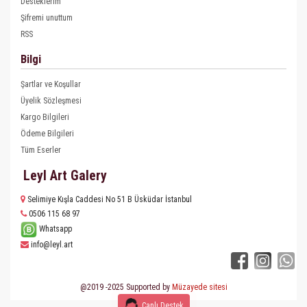
Desteklerim
Şifremi unuttum
RSS
Bilgi
Şartlar ve Koşullar
Üyelik Sözleşmesi
Kargo Bilgileri
Ödeme Bilgileri
Tüm Eserler
Leyl Art Galery
Selimiye Kışla Caddesi No 51 B Üsküdar İstanbul
0506 115 68 97
Whatsapp
info@leyl.art
@2019 -2025 Supported by
Müzayede sitesi
Canlı Destek